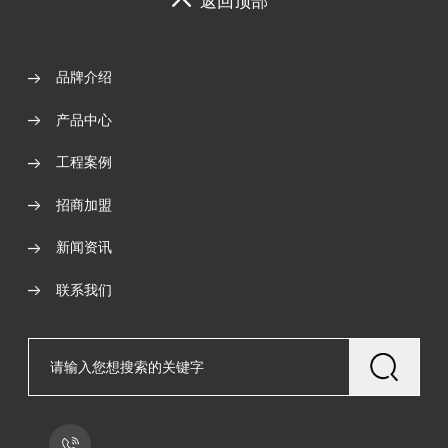
返回顶部
品牌介绍
产品中心
工程案例
招商加盟
新闻资讯
联系我们