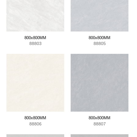
800x800MM
800x800MM
88803
88805
800x800MM
800x800MM
88806
88807